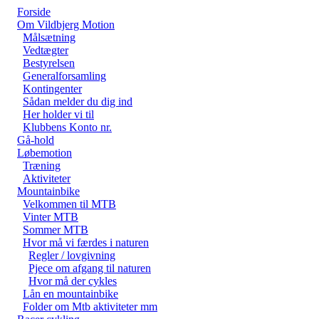
Forside
Om Vildbjerg Motion
Målsætning
Vedtægter
Bestyrelsen
Generalforsamling
Kontingenter
Sådan melder du dig ind
Her holder vi til
Klubbens Konto nr.
Gå-hold
Løbemotion
Træning
Aktiviteter
Mountainbike
Velkommen til MTB
Vinter MTB
Sommer MTB
Hvor må vi færdes i naturen
Regler / lovgivning
Pjece om afgang til naturen
Hvor må der cykles
Lån en mountainbike
Folder om Mtb aktiviteter mm