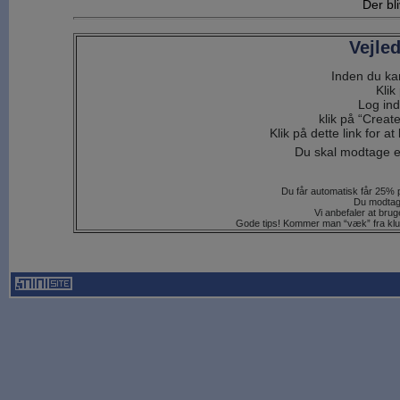
Der bl
Vejled
Inden du kan
Klik
Log ind
klik på “Create
Klik på dette link for 
Du skal modtage en
Du får automatisk får 25% 
Du modtage
Vi anbefaler at brug
Gode tips! Kommer man “væk” fra klub