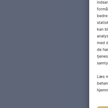
indsam
formål
bedre 
statis
kan b
analy
med da
de ha
tjenes
samtyk
Læs m
behan
hjemm