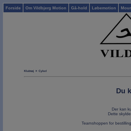
Forside
Om Vildbjerg Motion
Gå-hold
Løbemotion
Moun
»
Klubtøj
Cykel
Du k
Der kan ku
Dette skylde
Teamshoppen for bestilling