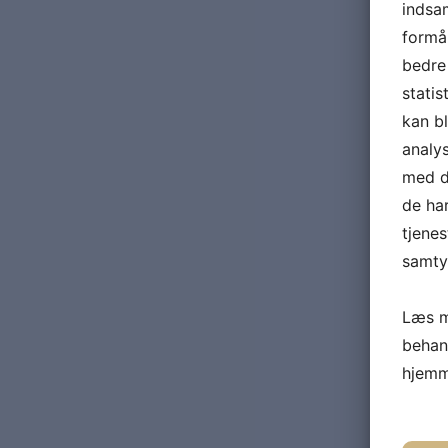
indsam
formål
bedre 
statis
kan b
analy
med da
de ha
tjenes
samtyk
Læs m
behan
hjemm