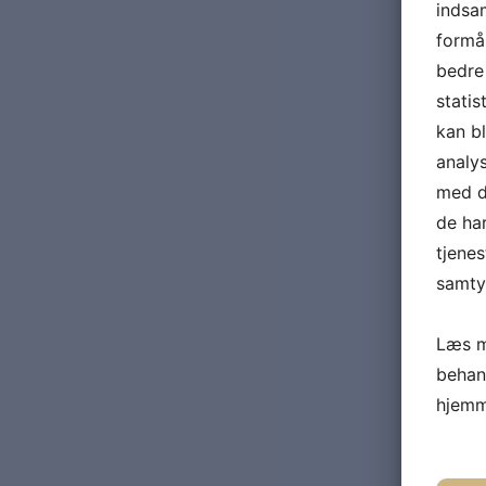
indsam
formål
bedre 
statis
kan b
analy
med da
de ha
tjenes
samtyk
Læs m
behan
hjemm