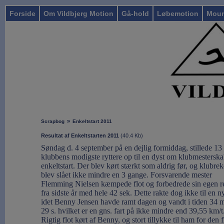
Forside
Om Vildbjerg Motion
Gå-hold
Løbemotion
Moun
»
Scrapbog
Enkeltstart 2011
Resultat af Enkeltstarten 2011
(
40.4 Kb
)
Søndag d. 4 september på en dejlig formiddag, stillede 13 
klubbens modigste ryttere op til en dyst om klubmesterska
enkeltstart. Der blev kørt stærkt som aldrig før, og klubre
blev slået ikke mindre en 3 gange. Forsvarende mester
Flemming Nielsen kæmpede flot og forbedrede sin egen r
fra sidste år med hele 42 sek. Dette rakte dog ikke til en ny
idet Benny Jensen havde ramt dagen og vandt i tiden 34 
29 s. hvilket er en gns. fart på ikke mindre end 39,55 km/t
Rigtig flot kørt af Benny, og stort tillykke til ham for den f