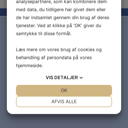
analysepartnere, som kan kombinere dem
med data, du tidligere har givet dem eller
de har indsamlet gennem din brug af deres
tjenester. Ved at klikke på 'OK' giver du
samtykke til disse formål.
Læs mere om vores brug af cookies og
behandling af persondata på vores
hjemmeside.
VIS
DETALJER
JA
NEJ
OK
JA
NEJ
NØDVENDIGE
PRÆFERENCER
AFVIS ALLE
JA
NEJ
JA
NEJ
MARKETING
STATISTIK