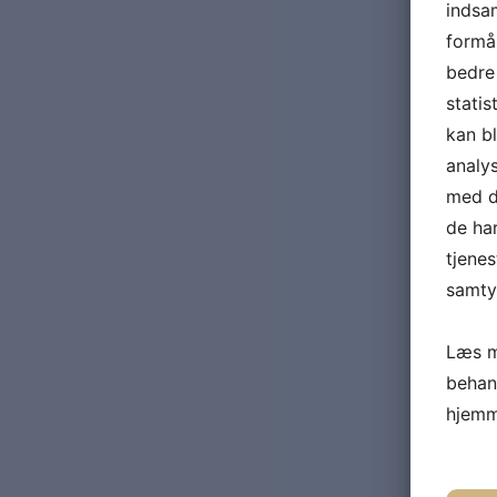
indsam
formål
bedre 
statis
kan b
analy
med da
de ha
tjenes
samtyk
Læs m
behan
hjemm