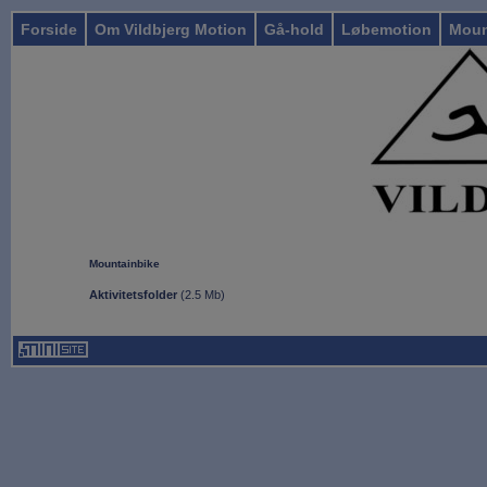
Forside
Om Vildbjerg Motion
Gå-hold
Løbemotion
Moun
Mountainbike
Aktivitetsfolder
(
2.5 Mb
)