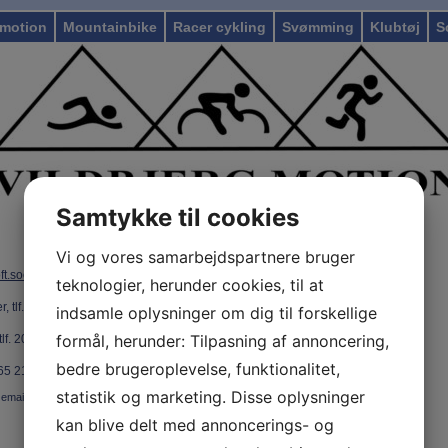
motion
Mountainbike
Racer cykling
Svømming
Klubtøj
S
Samtykke til cookies
Vi og vores samarbejdspartnere bruger
oft.soerensen@gmail.com
teknologier, herunder cookies, til at
 tlf.
28716139, email store.halkjaer@gmail.com
indsamle oplysninger om dig til forskellige
formål, herunder: Tilpasning af annoncering,
f. 20 64 10 63, email:
jesper.gaardbo@gmail.com
bedre brugeroplevelse, funktionalitet,
 65 21 98, email: mcithom52@gmail.com
statistik og marketing. Disse oplysninger
, email: torbeneckhaus@gmail.com
kan blive delt med annoncerings- og