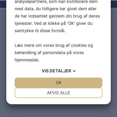
analysepartnere, som kan kombinere dem
med data, du tidligere har givet dem eller
de har indsamlet gennem din brug af deres
tjenester. Ved at klikke på 'OK' giver du
samtykke til disse formål.
Læs mere om vores brug af cookies og
behandling af persondata på vores
hjemmeside.
VIS
DETALJER
JA
NEJ
OK
JA
NEJ
NØDVENDIGE
PRÆFERENCER
AFVIS ALLE
JA
NEJ
JA
NEJ
MARKETING
STATISTIK