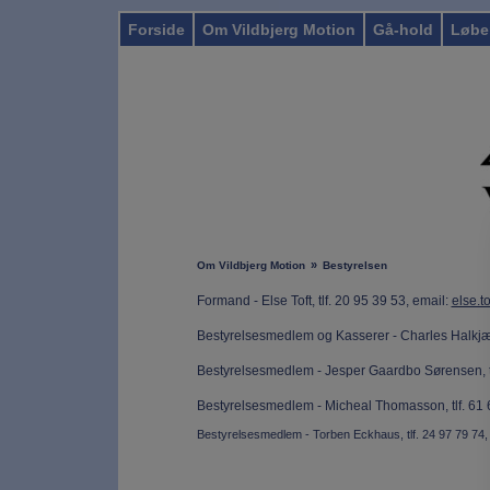
Forside
Om Vildbjerg Motion
Gå-hold
Løbe
»
Om Vildbjerg Motion
Bestyrelsen
Formand - Else Toft, tlf. 20 95 39 53, email:
else.t
Bestyrelsesmedlem og Kasserer - Charles Halkjær,
Bestyrelsesmedlem - Jesper Gaardbo Sørensen, tl
Bestyrelsesmedlem - Micheal Thomasson, tlf. 61
Bestyrelsesmedlem - Torben Eckhaus, tlf. 24 97 79 74