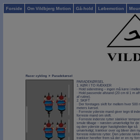
Forside
Om Vildbjerg Motion
Gå-hold
Løbemotion
Moun
»
Racer cykling
Paradekørsel
PARADEKØRSEL
1. KØR I TO RÆKKER
· Hold sideretning – ingen må køre i mell
· Hold passende afstand (20 cm til 1 m a
af rutine).
2. SKIFT
· Der foretages skift for mellem hver 500 m
meters kørsel.
· Forreste yderste mand giver tegn til ind
forreste mand om skift.
· Forreste inderste rytter slækker tempoet
smule tilbage – næsten umærkeligt for de 
og den yderste øger hastigheden lige så
umærkeligt; trækker over og bliver den n
forreste inderste rytter. Den yderste ræk
trækker herefter frem så der er en ny for