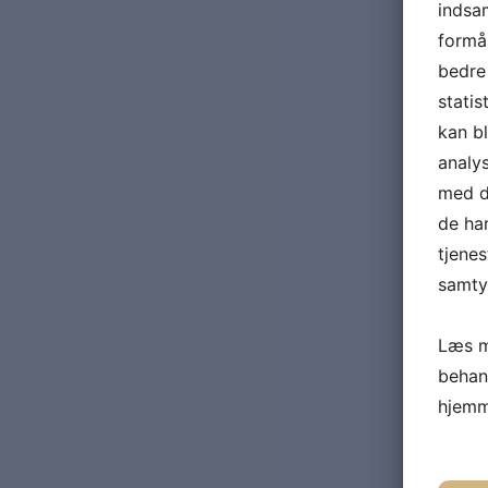
indsam
formål
bedre 
statis
kan b
analy
med da
de ha
tjenes
samtyk
Læs m
behan
hjemm