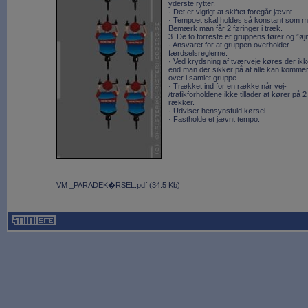
yderste rytter.
· Det er vigtigt at skiftet foregår jævnt.
· Tempoet skal holdes så konstant som mu
Bemærk man får 2 føringer i træk.
3. De to forreste er gruppens fører og ”øj
· Ansvaret for at gruppen overholder
færdselsreglerne.
· Ved krydsning af tværveje køres der ikk
end man der sikker på at alle kan komme
over i samlet gruppe.
· Trækket ind for en række når vej-
/trafikforholdene ikke tillader at kører på 2
rækker.
· Udviser hensynsfuld kørsel.
· Fastholde et jævnt tempo.
VM _PARADEK�RSEL.pdf
(
34.5 Kb
)